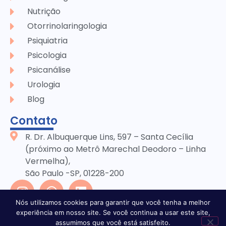
Nutrição
Otorrinolaringologia
Psiquiatria
Psicologia
Psicanálise
Urologia
Blog
Contato
R. Dr. Albuquerque Lins, 597 – Santa Cecília
(próximo ao Metrô Marechal Deodoro – Linha
Vermelha),
São Paulo -SP, 01228-200
Nós utilizamos cookies para garantir que você tenha a melhor
experiência em nosso site. Se você continua a usar este site,
assumimos que você está satisfeito.