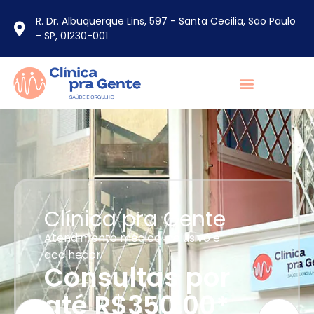
R. Dr. Albuquerque Lins, 597 - Santa Cecilia, São Paulo
- SP, 01230-001
Clínica pra Gente
Atendimento médico inclusivo e
acolhedor
Consultas por
até R$350,00*